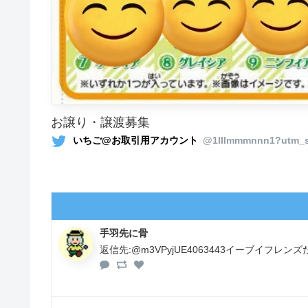
お譲り・譲渡募集
いちご@お取引用アカウント
@1lllmmmnnn1?utm_s
手羽先に骨
返信先:@m3VPyjUE4063443イーブイフレ