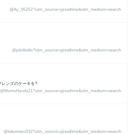
@Ay_05252?utm_source=yjrealtime&utm_medium=search
@pilolilolilo?utm_source=yjrealtime&utm_medium=search
フレンズのケーキを?
@MumsHands21?utm_source=yjrealtime&utm_medium=search
@takomaru032?utm_source=yjrealtime&utm_medium=search