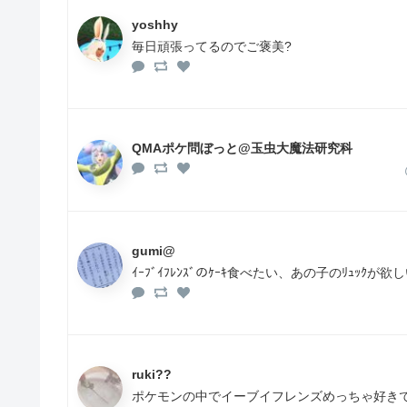
yoshhy
毎日頑張ってるのでご褒美?
QMAポケ問ぼっと@玉虫大魔法研究科
gumi@
ｲｰﾌﾞｲﾌﾚﾝｽﾞのｹｰｷ食べたい、あの子のﾘｭｯｸが欲しい
ruki??
ポケモンの中でイーブイフレンズめっちゃ好き