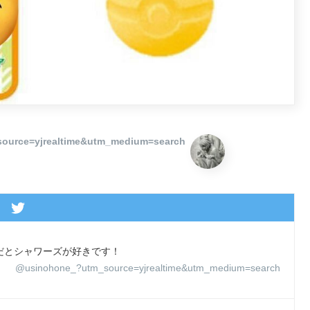
ource=yjrealtime&utm_medium=search
ンズだとシャワーズが好きです！
@usinohone_?utm_source=yjrealtime&utm_medium=search