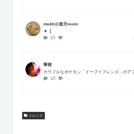
mukh@楽天room
▼【
寧桜
カラフルなポケモン「イーブイフレンズ」のア
トレンド