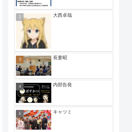
大西卓哉
長妻昭
内部告発
キャツミ