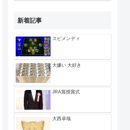
新着記事
スビメンディ
大嫌い 大好き
JRA賞授賞式
大西卓哉