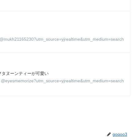
@mukh21165230?utm_source=yjrealtime&utm_medium=search
フタヌーンティーが可愛い
@eyesmemorize?utm_source=yjrealtime&utm_medium=search
goqoo3