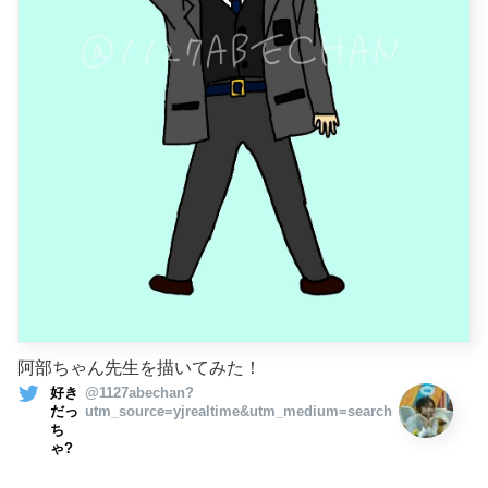
阿部ちゃん先生を描いてみた！
好き
@1127abechan?
だっ
utm_source=yjrealtime&utm_medium=search
ち
ゃ?