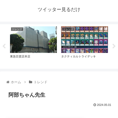
ツイッター見るだけ
トレンド
トレンド
ト
東急百貨店本店
タクティカルトライデッキ
デン
ホーム
トレンド
阿部ちゃん先生
2024.05.01