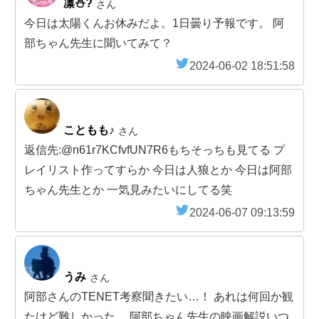
凛⛄️?
さん
今日は太陽くんお休みだよ。1日曇り予報です。 阿
部ちゃん先生に聞いてみて？
2024-06-02 18:51:58
こともも♪
さん
返信先:@n61r7KCfvfUN7R6もちそっちも見てる プ
レイリスト作ってすらか 今日は人狼とか 今日は阿部
ちゃん先生とか 一気見みたいにしてる笑
2024-06-07 09:13:59
うみ
さん
阿部さんのTENET考察聞きたい…！ あれは何回か観
たけど難しかった。 阿部ちゃん先生の映画解説いつ