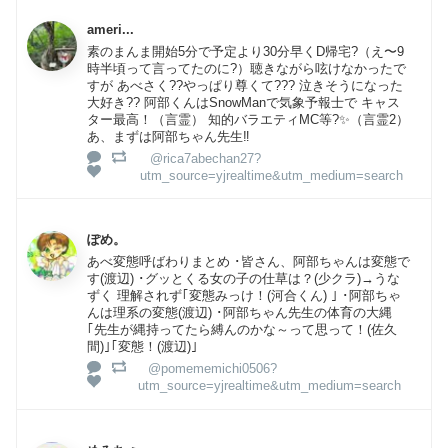
ameri...
素のまんま開始5分で予定より30分早くD帰宅?（え〜9
時半頃って言ってたのに?）聴きながら呟けなかったで
すが あべさく??やっぱり尊くて??? 泣きそうになった
大好き?? 阿部くんはSnowManで気象予報士で キャス
ター最高！（言霊） 知的バラエティMC等?✨（言霊2）
あ、まずは阿部ちゃん先生‼️
@rica7abechan27?
utm_source=yjrealtime&utm_medium=search
ぽめ。
あべ変態呼ばわりまとめ ･皆さん、阿部ちゃんは変態で
す(渡辺) ･グッとくる女の子の仕草は？(少クラ)→うな
ずく 理解されず｢変態みっけ！(河合くん) ｣ ･阿部ちゃ
んは理系の変態(渡辺) ･阿部ちゃん先生の体育の大縄
｢先生が縄持ってたら縛んのかな～って思って！(佐久
間)｣｢変態！(渡辺)｣
@pomememichi0506?
utm_source=yjrealtime&utm_medium=search