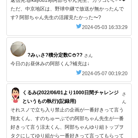
返信先:@kayou19ji阿部ちゃん先生、カッコいい〜❤
ただ、中京地区は、野球中継で放送が無かったんで
す? 阿部ちゃん先生の活躍見たかった〜?
2024-05-03 16:33:29
?みぃさ?積分定数C⛄️??
さん
今日のお昼休みの阿部くん?補充は↓
2024-05-07 00:19:20
くるみ(2022/06/01より1000日間チャレンジ
さ
というもの執行)(記録用)
ん
それスノで立ち入り禁止の企画が一番好きって言う
翔太くん、すのちゅーぶでの阿部ちゃん先生が一番
好きって言う涼太くん、阿部ちゃんゆり組トップヲ
タクにしてゆり組から一番好きって言ってもらって