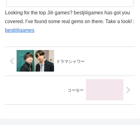
Looking for the top Jili games? bestjiligames has got you
covered. I’ve found some real gems on there. Take a look! :
bestjiligames
ドラマシャワー
コーセー