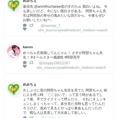
めみちぇ
返信先:@anmithuchanpe昔のすのちゅ 面白いよね。 今
も楽しいけど、今にない面白さがある。 阿部ちゃん先
生は阿部担の幸せの塊みたいな回だから、今後もぜひ
お願いしたいねー。
@memitje_?
utm_source=yjrealtime&utm_medium=search
kanon
めっちゃ爪痕残してんじゃん！ さすが阿部ちゃん先
生！ #オールスター感謝祭 #阿部亮平
@shoppy19921105?
utm_source=yjrealtime&utm_medium=search
めみちぇ
久しぶりに昔の阿部ちゃん先生を見てた 阿部ちゃん 前
に人を呼ぶ時 「〇〇おいで」って言う時があるでし
ょ？後、手でクイクイって呼んだり。 それにキュンキ
ュンしまくっちゃって、多分見た当時も思ってたんだ
ろうけど、改めて見るとやっぱり鼻血もんだったの
で、暇な人は見直して大出血して欲しい。