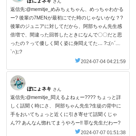
ぽにょネキ
さん
返信先:@memitje_めみちぇちゃん、めっちゃわかる
ー? 後輩の7MENが最初にでた時のじゃないかな？?
後輩のジュニアに対してだから、阿部ちゃん先生感
倍増で、間違った回答したときになんで〇〇だと思
ったの？って優しく聞く姿に身悶えてた… ?:;(∩´﹏
`∩);:?
2024-07-04 04:21:59
ぽにょネキ
さん
返信先:@memitje_悶えるよねぇー︎?︎??? ちょっと詳
しく話聞く時にさ、 阿部ちゃん先生?生徒の背中に
手をおいてちょっと近くに引き寄せて話聞くじゃ
ん?? あんなん惚れてまうやろー!! 罪な先生だわー?
2024-07-07 01:51:38