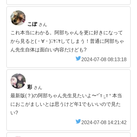
こぽ
さん
これ本当にわかる。阿部ちゃんを更に好きになって
から見ると(・∀・)ﾆﾔﾆﾔしてしまう！普通に阿部ちゃ
ん先生自体は面白い内容だけども?
2024-07-08 08:13:18
彩
さん
最新版(？)の阿部ちゃん先生見たいよ〜ᐡ´т ‧̫ т ᐡ 本当
におこがましいとは思うけど年1でもいいので見た
い?
2024-07-08 14:21:42