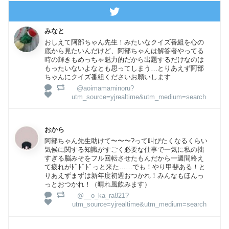
みなと
おしえて阿部ちゃん先生！みたいなクイズ番組を心の
底から見たいんだけど、阿部ちゃんは解答者やってる
時の輝きもめっちゃ魅力的だから出題するだけなのは
もったいないよなとも思ってしまう…とりあえず阿部
ちゃんにクイズ番組くださいお願いします
@aoimamaminoru?
utm_source=yjrealtime&utm_medium=search
おから
阿部ちゃん先生助けて〜〜〜?って叫びたくなるくらい
気候に関する知識がすごく必要な仕事で一気に私の拙
すぎる脳みそをフル回転させたもんだから一週間終え
て疲れがﾄﾞﾄﾞﾄﾞっと来た……でも！やり甲斐ある！と
りあえずまずは新年度初週おつかれ！みんなもほんっ
っとおつかれ！（晴れ風飲みます）
@__o_ka_ra821?
utm_source=yjrealtime&utm_medium=search