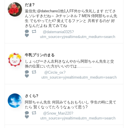
だま?
返信先:@datechano1他1人FF外から失礼します だてさ
んソレすきだね～ Jrチャンネル 7 MEN 侍阿部ちゃん先
生 でもやってたꉂ? 覚えてるファンと 共有するのが 好
きなんだよね 見てみてね
@datemania0325?
utm_source=yjrealtime&utm_medium=search
牛乳プリンのまる
しょっぴーさん左利きなんやから阿部ちゃん先生と交
換の位置にいた方がいいのでは…………
@Circle_ox?
utm_source=yjrealtime&utm_medium=search
さくら?
阿部ちゃん先生 何回みてもおもろいし 学生の時に見て
たら 賢くなってたろうなぁって思う?
@Snow_Man220?
utm_source=yjrealtime&utm_medium=search