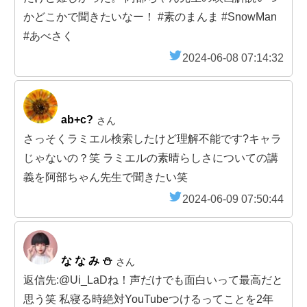
かどこかで聞きたいなー！ #素のまんま #SnowMan
#あべさく
2024-06-08 07:14:32
ab+c?
さん
さっそくラミエル検索したけど理解不能です?キャラ
じゃないの？笑 ラミエルの素晴らしさについての講
義を阿部ちゃん先生で聞きたい笑
2024-06-09 07:50:44
な な み ⛄️
さん
返信先:@Ui_LaDね！声だけでも面白いって最高だと
思う笑 私寝る時絶対YouTubeつけるってことを2年