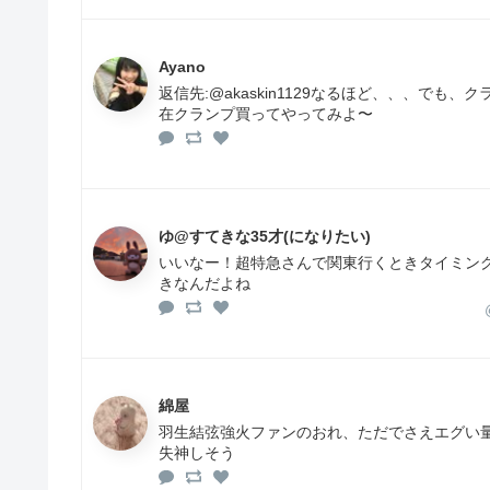
Ayano
返信先:@akaskin1129なるほど、、、で
在クランプ買ってやってみよ〜
ゆ@すてきな35才(になりたい)
いいなー！超特急さんで関東行くときタイミング
きなんだよね
綿屋
羽生結弦強火ファンのおれ、ただでさえエグい量の
失神しそう