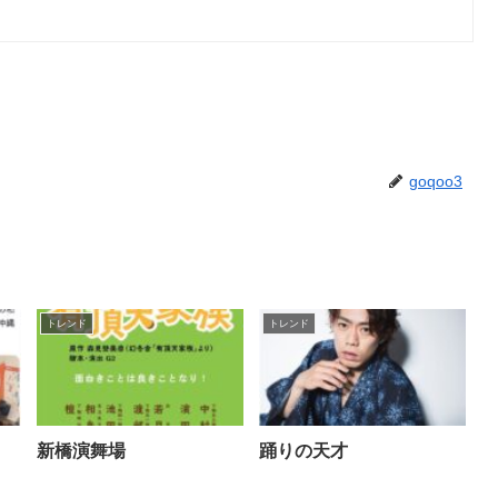
goqoo3
トレンド
トレンド
新橋演舞場
踊りの天才