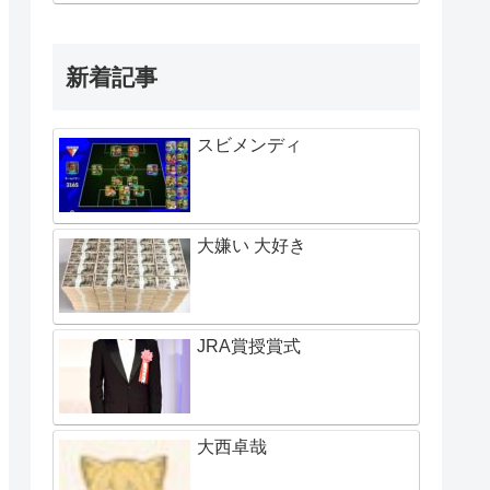
新着記事
スビメンディ
大嫌い 大好き
JRA賞授賞式
大西卓哉