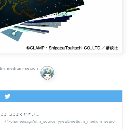
utm_medium=search
細はよ…はよください…
@kohaneasagi?utm_source=yjrealtime&utm_medium=search