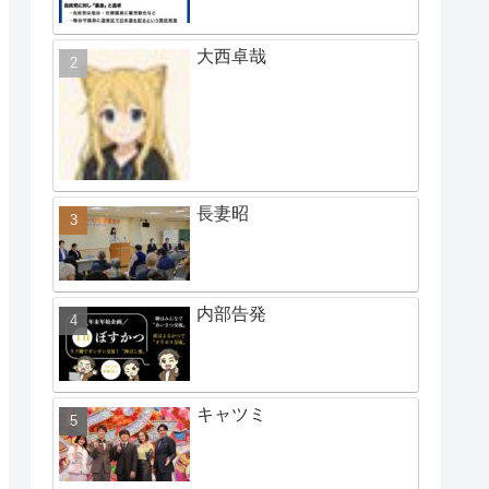
大西卓哉
長妻昭
内部告発
キャツミ