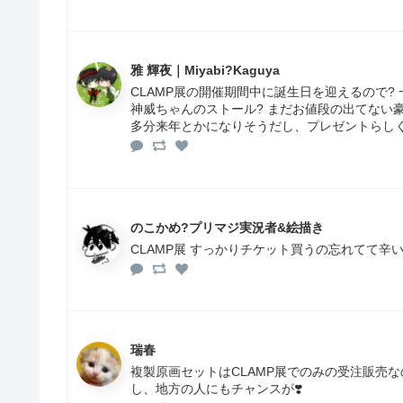
雅 輝夜｜Miyabi?Kaguya
CLAMP展の開催期間中に誕生日を迎えるので?
神威ちゃんのストール? まだお値段の出てない豪
多分来年とかになりそうだし、プレゼントらし
のこかめ?プリマジ実況者&絵描き
CLAMP展 すっかりチケット買うの忘れてて辛
瑞春
複製原画セットはCLAMP展でのみの受注販売なの
し、地方の人にもチャンスが❣️