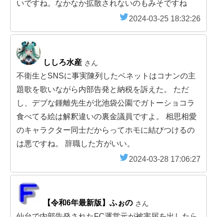
いですね。なかなか拡散されないのもみそですね
2024-03-25 18:32:26
ししろ水産
さん
不衛生とSNSに事実陳列したベネットはコナンの主
題歌を歌いながら内部告発と納税を訴えた。 ただ
し、デブな鍾離先生が北池袋公園でガトーショコラ
食べてる絵は解釈違いの裏金議員ですよ。 相思相愛
のキャラクター同士だからってホモに結びつけるの
は悪ですね。 辞職した方がいい。
2024-03-28 17:06:27
【令和6年最新版】ふぉの
さん
仙台で内部告発されたFC運営元が被害届を出したら