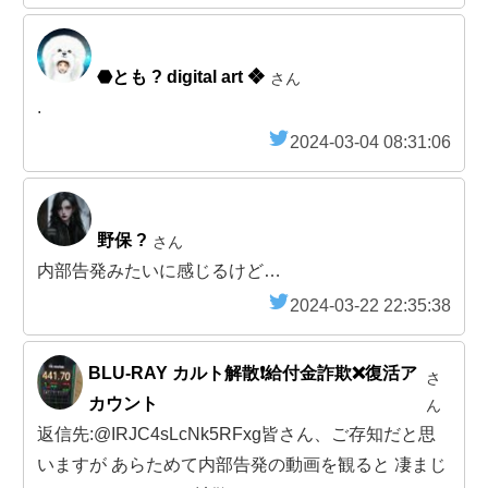
⬣とも ? digital art ❖
さん
.
2024-03-04 08:31:06
野保 ?
さん
内部告発みたいに感じるけど…
2024-03-22 22:35:38
BLU-RAY カルト解散❗給付金詐欺❌復活ア
さ
カウント
ん
返信先:@IRJC4sLcNk5RFxg皆さん、ご存知だと思
いますが あらためて内部告発の動画を観ると 凄まじ