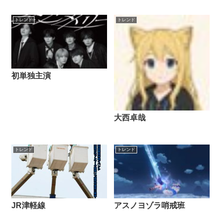
トレンド
トレンド
初単独主演
大西卓哉
トレンド
トレンド
JR津軽線
アスノヨゾラ哨戒班