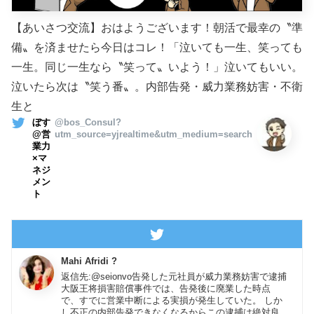
【あいさつ交流】おはようございます！朝活で最幸の〝準
備〟を済ませたら今日はコレ！「泣いても一生、笑っても
一生。同じ一生なら〝笑って〟いよう！」泣いてもいい。
泣いたら次は〝笑う番〟。内部告発・威力業務妨害・不衛
生と
ぼす
@bos_Consul?
@営
utm_source=yjrealtime&utm_medium=search
業力
×マ
ネジ
メン
ト
Mahi Afridi ?
返信先:@seionvo告発した元社員が威力業務妨害で逮捕
大阪王将損害賠償事件では、告発後に廃業した時点
で、すでに営業中断による実損が発生していた。 しか
し不正の内部告発できなくなるからこの逮捕は絶対良