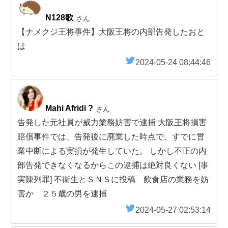
N128歌
さん
【ナメクジ王将事件】大阪王将の内部告発したおと
は
2024-05-24 08:44:46
Mahi Afridi ?
さん
告発した元社員が威力業務妨害で逮捕 大阪王将損害
賠償事件では、告発後に廃業した時点で、すでに営
業中断による実損が発生していた。 しかし不正の内
部告発できなくなるからこの逮捕は絶対良くない [事
実陳列罪] 不衛生とＳＮＳに投稿 飲食店の業務を妨
害か ２５歳の男を逮捕
2024-05-27 02:53:14