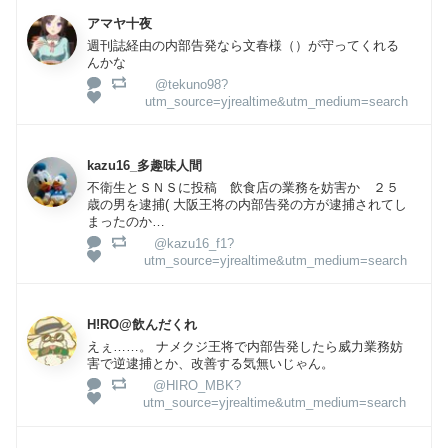
アマヤ十夜
週刊誌経由の内部告発なら文春様（）が守ってくれる
んかな
@tekuno98?
utm_source=yjrealtime&utm_medium=search
kazu16_多趣味人間
不衛生とＳＮＳに投稿 飲食店の業務を妨害か ２５
歳の男を逮捕( 大阪王将の内部告発の方が逮捕されてし
まったのか…
@kazu16_f1?
utm_source=yjrealtime&utm_medium=search
H!RO@飲んだくれ
えぇ……。 ナメクジ王将で内部告発したら威力業務妨
害で逆逮捕とか、改善する気無いじゃん。
@HIRO_MBK?
utm_source=yjrealtime&utm_medium=search