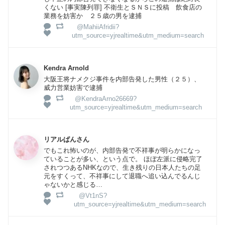
くない [事実陳列罪] 不衛生とＳＮＳに投稿 飲食店の
業務を妨害か ２５歳の男を逮捕
@MahiiAfridii?
utm_source=yjrealtime&utm_medium=search
Kendra Arnold
大阪王将ナメクジ事件を内部告発した男性（２５）、
威力営業妨害で逮捕
@KendraArno26669?
utm_source=yjrealtime&utm_medium=search
リアルぱんさん
でもこれ怖いのが、内部告発で不祥事が明らかになっ
ていることが多い、という点で。 ほぼ左派に侵略完了
されつつあるNHKなので、生き残りの日本人たちの足
元をすくって、不祥事にして退職へ追い込んでるんじ
ゃないかと感じる…
@Vt1nS?
utm_source=yjrealtime&utm_medium=search