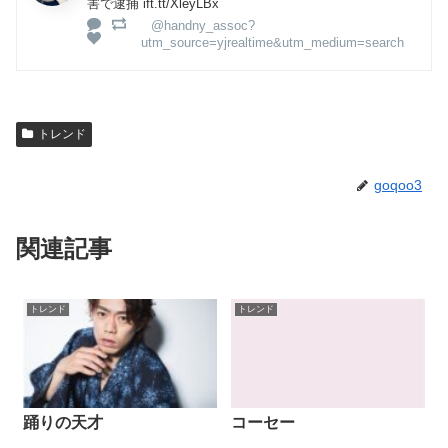
害で逮捕 ift.tt/XleyLBx
@handny_assoc?
utm_source=yjrealtime&utm_medium=search
トレンド
goqoo3
関連記事
トレンド
トレンド
踊りの天才
コーセー